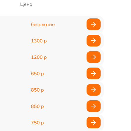
Цена
бесплатно
1300 р
1200 р
650 р
850 р
850 р
750 р