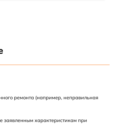
450 р
750 р
1500 р
е
700 р
850 р
650 р
енного ремонта (например, неправильная
590 р
ие заявленным характеристикам при
600 р