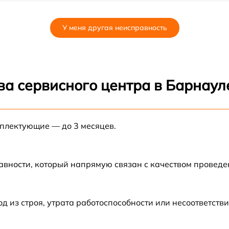
от 60 мин
У меня другая неисправность
от 60 мин
от 60 мин
ва сервисного центра в Барнаул
от 60 мин
мплектующие — до 3 месяцев.
от 60 мин
от 60 мин
авности, который напрямую связан с качеством провед
от 60 мин
из строя, утрата работоспособности или несоответств
от 60 мин