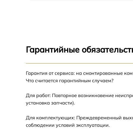
Прошивка (Обновление ПО) HTI HT-101
Замена дисплея (экрана) HTI HT-101
Замена корпуса HTI HT-101
Гарантийные обязательст
Замена аккумулятора HTI HT-101
Гарантия от сервиса: на смонтированные ко
Замена процессора HTI HT-101
Что считается гарантийным случаем?
Замена USB порта HTI HT-101
Для работ: Повторное возникновение неиспр
установка запчасти).
Замена ключей управления HTI HT-101
Для комплектующих: Преждевременный выход 
Замена микросхемы усилителя HTI HT-101
соблюдении условий эксплуатации.