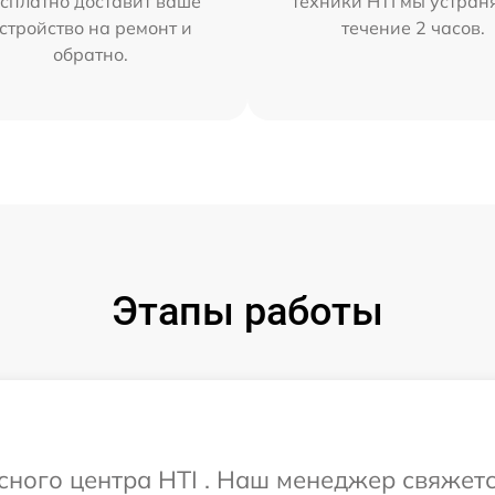
сплатно доставит ваше
техники HTI мы устран
стройство на ремонт и
течение 2 часов.
обратно.
Этапы работы
исного центра HTI . Наш менеджер свяжет