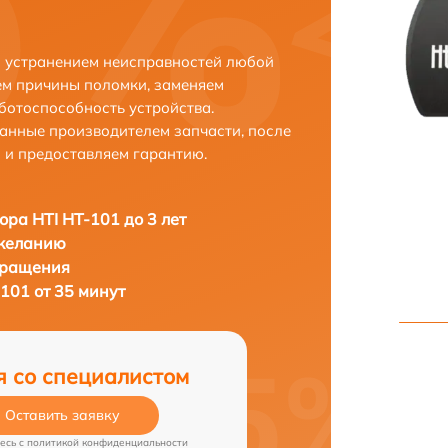
с устранением неисправностей любой
ем причины поломки, заменяем
ботоспособность устройства.
анные производителем запчасти, после
 и предоставляем гарантию.
ора HTI HT-101 до 3 лет
 желанию
бращения
101 от 35 минут
я со специалистом
Оставить заявку
есь c
политикой конфиденциальности