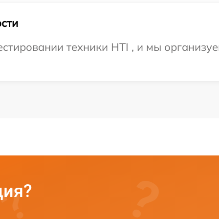
сти
тировании техники HTI , и мы организуе
ция?