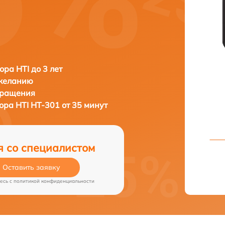
ора HTI до 3 лет
 желанию
бращения
зора
HTI HT-301 от 35 минут
я со специалистом
Оставить заявку
есь c
политикой конфиденциальности