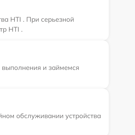
ва HTI . При серьезной
р HTI .
и выполнения и займемся
ийном обслуживании устройства