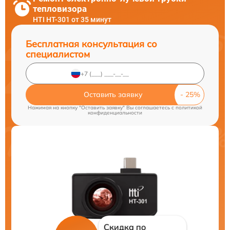
тепловизора
HTI HT-301 от 35 минут
Бесплатная консультация со
специалистом
Оставить заявку
Нажимая на кнопку "Оставить заявку" Вы соглашаетесь c
политикой
конфиденциальности
Скидка по