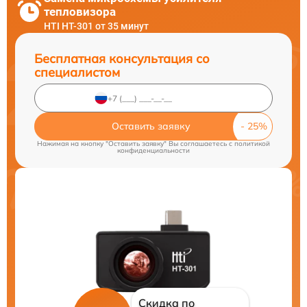
тепловизора
HTI HT-301 от 35 минут
Бесплатная консультация со
специалистом
Оставить заявку
Нажимая на кнопку "Оставить заявку" Вы соглашаетесь c
политикой
конфиденциальности
Скидка по