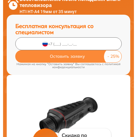
тепловизора
HTI HT-A4 19мм от 35 минут
Бесплатная консультация со
специалистом
Оставить заявку
Нажимая на кнопку "Оставить заявку" Вы соглашаетесь c
политикой
конфиденциальности
Скидка по