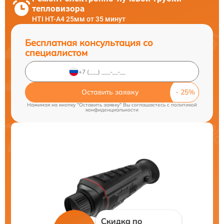
тепловизора
HTI HT-A4 25мм от 35 минут
Бесплатная консультация со
специалистом
Оставить заявку
Нажимая на кнопку "Оставить заявку" Вы соглашаетесь c
политикой
конфиденциальности
Скидка по