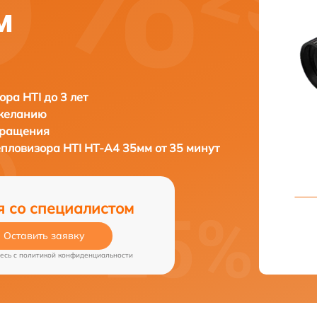
м
ора HTI до 3 лет
 желанию
бращения
тепловизора
HTI HT-A4 35мм от 35 минут
я со специалистом
Оставить заявку
есь c
политикой конфиденциальности