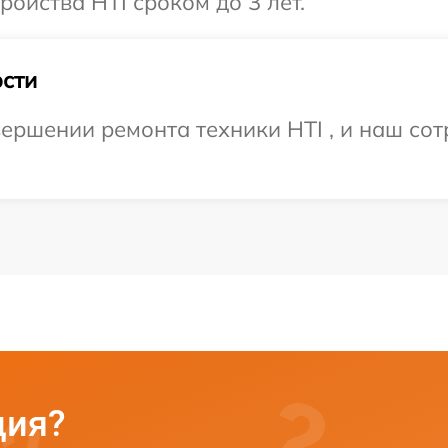
ойства HTI сроком до 3 лет.
сти
ершении ремонта техники HTI , и наш сот
ция?