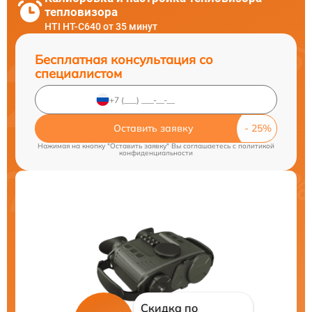
тепловизора
HTI HT-C640 от 35 минут
Бесплатная консультация со
специалистом
Оставить заявку
Нажимая на кнопку "Оставить заявку" Вы соглашаетесь c
политикой
конфиденциальности
Скидка по