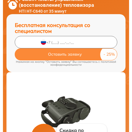
(восстановление) тепловизора
HTI HT-C640 от 35 минут
Бесплатная консультация со
специалистом
Оставить заявку
Нажимая на кнопку "Оставить заявку" Вы соглашаетесь c
политикой
конфиденциальности
Скидка по