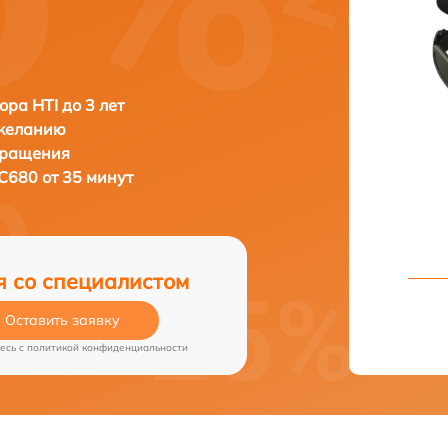
ора HTI до 3 лет
 желанию
бращения
C680 от 35 минут
я со специалистом
Оставить заявку
есь c
политикой конфиденциальности