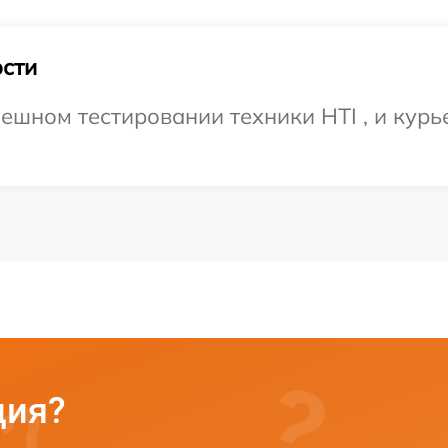
сти
ешном тестировании техники HTI , и курь
ция?