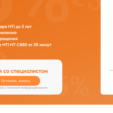
ора HTI до 3 лет
 желанию
бращения
а
HTI HT-C680 от 35 минут
я со специалистом
Оставить заявку
есь c
политикой конфиденциальности