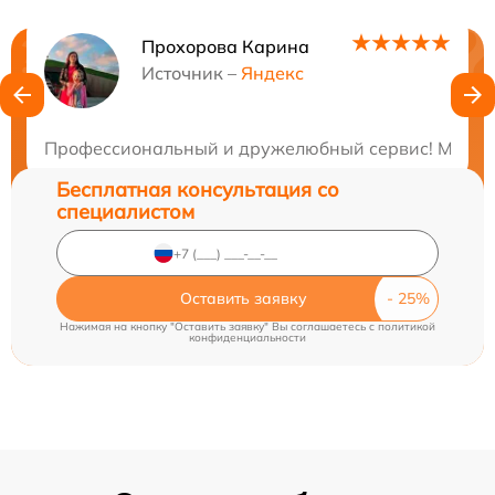
Прохорова Карина
Нужна консультация?
Источник –
Яндекс
Закажите бесплатную консультацию
Профессиональный и дружелюбный сервис! Мастера
Бесплатная консультация со
специалистом
Оставить заявку
Нажимая на кнопку "Оставить заявку" Вы соглашаетесь c
политикой
конфиденциальности