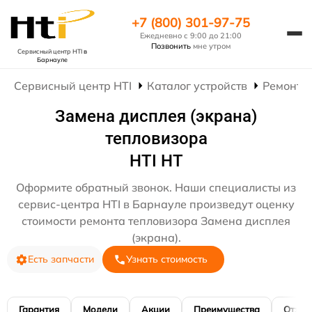
+7 (800) 301-97-75
Ежедневно с 9:00 до 21:00
Позвонить
мне утром
Сервисный центр HTI
в
Барнауле
Сервисный центр HTI
Каталог устройств
Ремонт 
Замена дисплея (экрана)
тепловизора
HTI HT
Оформите обратный звонок. Наши специалисты из
сервис-центра HTI в Барнауле произведут оценку
стоимости ремонта тепловизора Замена дисплея
(экрана).
Есть запчасти
Узнать стоимость
Гарантия
Модели
Акции
Преимущества
Отзы