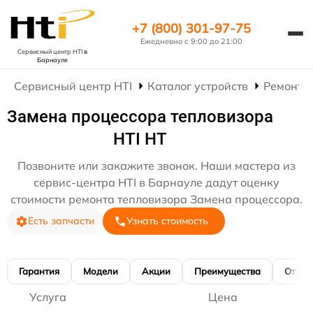
+7 (800) 301-97-75
Ежедневно с 9:00 до 21:00
Сервисный центр HTI
в
Барнауле
Сервисный центр HTI
Каталог устройств
Ремонт 
Замена процессора тепловизора
HTI HT
Позвоните или закажите звонок. Наши мастера из
сервис-центра HTI в Барнауле дадут оценку
стоимости ремонта тепловизора Замена процессора.
Есть запчасти
Узнать стоимость
Гарантия
Модели
Акции
Преимущества
Отзы
Услуга
Цена